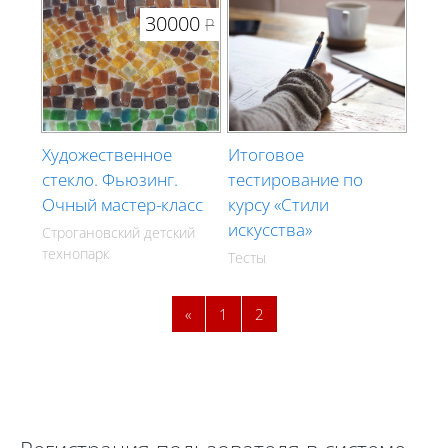
30000
Р
Художественное
Итоговое
стекло. Фьюзинг.
тестирование по
Очный мастер-класс
курсу «Стили
искусства»
Строгановский детский
технопарк
Тесты
Предыдущая страница
Страница 1
Страница 2
«
1
2
Блоки
Пропустить Регистрация пользователя в системе дистанцио